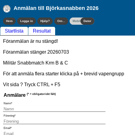
Anmälan till Björkasnabben 2026
Hem
Logga in
Hjälp?
Om...
Mobil
Dator
Startlista
Resultat
Föranmälan är nu stängd!
Föranmälan stänger 20260703
Militär Snabbmatch Krm B & C
För att anmäla flera starter klicka på + brevid vapengrupp
Vit sida ? Tryck CTRL + F5
Anmälare
(* = obligatoriskt fält)
Namn*
Förening*
Email*