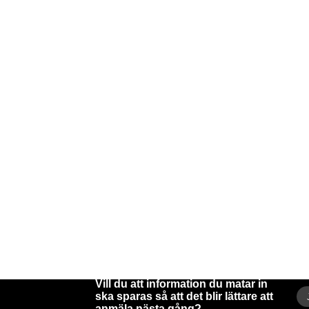
Vill du att information du matar in
ska sparas så att det blir lättare att
anmäla nästa gång?