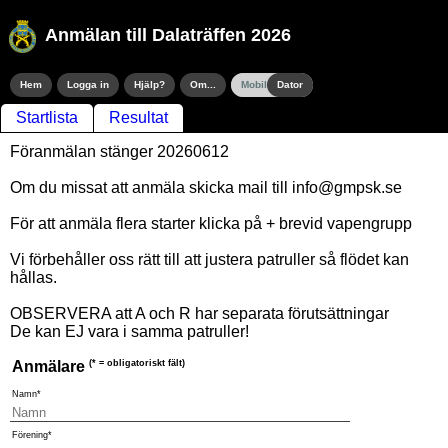
Anmälan till Dalaträffen 2026
Hem
Logga in
Hjälp?
Om...
Mobil
Dator
Startlista
Resultat
Föranmälan stänger 20260612
Om du missat att anmäla skicka mail till info@gmpsk.se
För att anmäla flera starter klicka på + brevid vapengrupp
Vi förbehåller oss rätt till att justera patruller så flödet kan
hållas.
OBSERVERA att A och R har separata förutsättningar
De kan EJ vara i samma patruller!
Anmälare
(* = obligatoriskt fält)
Namn*
Förening*