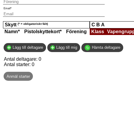
Email*
Skytt
(* = obligatoriskt fält)
C B A
Namn*
Pistolskyttekort*
Förening
Klass
Vapengrup
Lägg till deltagare
Lägg till mig
Hämta deltagare
Antal deltagare:
0
Antal starter:
0
Anmäl starter